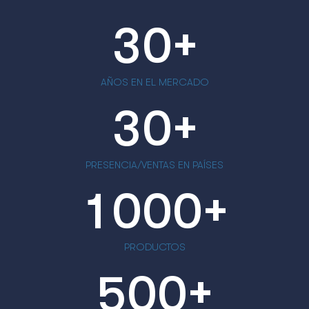
+
3
0
AÑOS EN EL MERCADO
+
3
0
PRESENCIA/VENTAS EN PAÍSES
+
1
0
0
0
PRODUCTOS
+
5
0
0