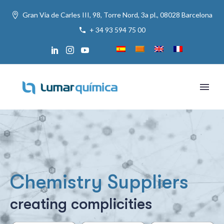
Gran Via de Carles III, 98, Torre Nord, 3a pl., 08028 Barcelona
+ 34 93 594 75 00
C
h
e
m
i
s
t
r
y
S
u
p
p
l
i
e
r
s
c
r
e
a
t
i
n
g
c
o
m
p
l
i
c
i
t
i
e
s