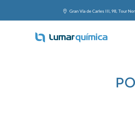
Gran Via de Carles III, 98, Tour N
PO