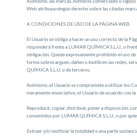
Asimismo, las marcas, nombres comerciales o signos 
Web atribuya ningún derecho sobre las citadas marca
4. CONDICIONES DE USO DE LA PÁGINA WEB
El Usuario se obliga a hacer un uso correcto de la P
responderá frente a LUMAR QUÍMICA S.L.U.. o frente 
obligación. Queda expresamente prohibido el uso de 
forma sobrecarguen, dañen o inutilicen las redes, s
QUÍMICA S.L.U. o de terceros.
Asimismo, el Usuario se compromete a utilizar los C
meramente enunciativo, el Usuario de acuerdo con la 
Reproducir, copiar, distribuir, poner a disposición, 
consentidos por LUMAR QUÍMICA S.L.U.. o por quien o
Extraer y/o reutilizar la totalidad o una parte sustan