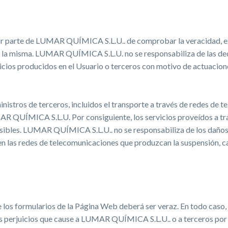
por parte de LUMAR QUÍMICA S.L.U.. de comprobar la veracidad, ex
de la misma. LUMAR QUÍMICA S.L.U. no se responsabiliza de las dec
juicios producidos en el Usuario o terceros con motivo de actuaci
nistros de terceros, incluidos el transporte a través de redes de t
R QUÍMICA S.L.U. Por consiguiente, los servicios proveídos a t
sibles. LUMAR QUÍMICA S.L.U.. no se responsabiliza de los daños o
n las redes de telecomunicaciones que produzcan la suspensión, ca
e los formularios de la Página Web deberá ser veraz. En todo caso, 
os perjuicios que cause a LUMAR QUÍMICA S.L.U.. o a terceros por l