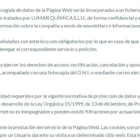
ecogida de datos de la Página Web serán incorporados a un fichero
tratados por LUMAR QUÍMICA S.L.U.. de forma confidencial y exc
ormación sobre la compañía y envío de newsletters e informacione
eñalados con asterisco son obligatorios por lo que en caso de que e
egar el correspondiente servicio o petición.
 ejercer los derechos de acceso, rectificación, cancelación y oposi
lona, acompañado con una fotocopia del D.N.I; o mediante correo e
ad requeridos por la vigente normativa de protección de datos y,
e desarrollo de la Ley Orgánica 15/1999, de 13 de diciembre, de P
net no es inexpugnable y pueden existir filtraciones por actuacion
e la prestación del servicio de la Página Web. Las cookies son 
por un Usuario durante su visita a un determinado sitio web. Esta 