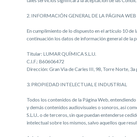
tales servicios significará la aceptación de las Condic
2. INFORMACIÓN GENERAL DE LA PÁGINA WEB
En cumplimiento de lo dispuesto en el artículo 10 de l
continuación los datos de información general de la
Titular: LUMAR QUÍMICA S.L.U.
C.I.F.: B60606472
Dirección: Gran Via de Carles III, 98, Torre Norte, 3a
3. PROPIEDAD INTELECTUAL E INDUSTRIAL
Todos los contenidos de la Página Web, entendiendo po
y demás contenidos audiovisuales o sonoros, así com
S.L.U.. o de terceros, sin que puedan entenderse ced
intelectual sobre los mismos, salvo aquellos que resu