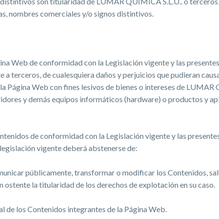
distintivos son titularidad de LUMAR QUÍMICA S.L.U.. o terceros, 
s, nombres comerciales y/o signos distintivos.
ágina Web de conformidad con la Legislación vigente y las present
a terceros, de cualesquiera daños y perjuicios que pudieran cau
la Página Web con fines lesivos de bienes o intereses de LUMAR Q
ervidores y demás equipos informáticos (hardware) o productos y 
ontenidos de conformidad con la Legislación vigente y las present
legislación vigente deberá abstenerse de:
comunicar públicamente, transformar o modificar los Contenidos, sa
stente la titularidad de los derechos de explotación en su caso.
cial de los Contenidos integrantes de la Página Web.