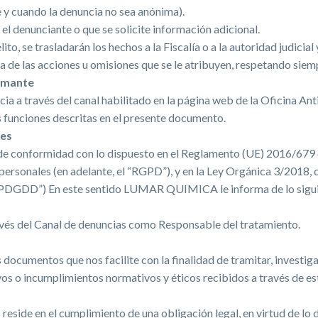
e y cuando la denuncia no sea anónima).
l denunciante o que se solicite información adicional.
to, se trasladarán los hechos a la Fiscalía o a la autoridad judicial 
 de las acciones u omisiones que se le atribuyen, respetando siemp
ormante
ia a través del canal habilitado en la página web de la Oficina An
 funciones descritas en el presente documento.
les
 de conformidad con lo dispuesto en el Reglamento (UE) 2016/679 d
s personales (en adelante, el “RGPD”), y en la Ley Orgánica 3/2018
 “LOPDGDD”) En este sentido LUMAR QUIMICA le informa de lo sigu
s del Canal de denuncias como Responsable del tratamiento.
 documentos que nos facilite con la finalidad de tramitar, investi
os o incumplimientos normativos y éticos recibidos a través de est
 reside en el cumplimiento de una obligación legal, en virtud de lo 