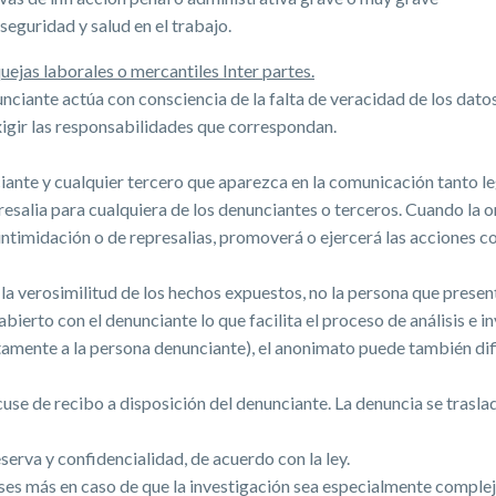
seguridad y salud en el trabajo.
ejas laborales o mercantiles Inter partes.
unciante actúa con consciencia de la falta de veracidad de los datos
exigir las responsabilidades que correspondan.
ciante y cualquier tercero que aparezca en la comunicación tanto 
presalia para cualquiera de los denunciantes o terceros. Cuando la
ntimidación o de represalias, promoverá o ejercerá las acciones co
la verosimilitud de los hechos expuestos, no la persona que presen
bierto con el denunciante lo que facilita el proceso de análisis e 
tamente a la persona denunciante), el anonimato puede también dif
use de recibo a disposición del denunciante. La denuncia se trasla
serva y confidencialidad, de acuerdo con la ley.
es más en caso de que la investigación sea especialmente complej