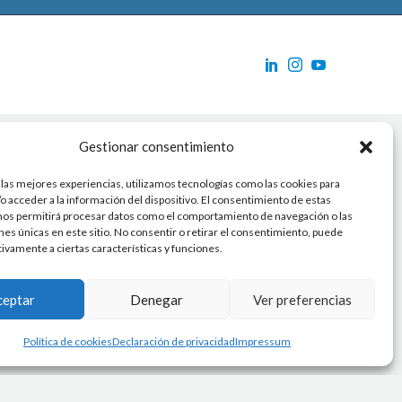
Gestionar consentimiento
 las mejores experiencias, utilizamos tecnologías como las cookies para
o acceder a la información del dispositivo. El consentimiento de estas
nos permitirá procesar datos como el comportamiento de navegación o las
ones únicas en este sitio. No consentir o retirar el consentimiento, puede
tivamente a ciertas características y funciones.
ceptar
Denegar
Ver preferencias
Política de cookies
Declaración de privacidad
Impressum